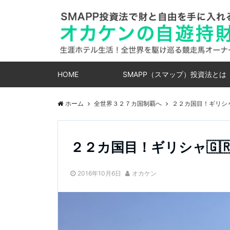
HOME
SMAPP（スマップ）投資法とは
ホーム
全世界３２７カ国制覇へ
２２カ国目！ギリシャ
２２カ国目！ギリシャ🇬
2016年10月6日
オカケン