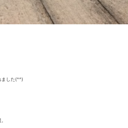
した(^^)
援。