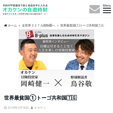
Menu
ホーム
全世界３２７カ国制覇へ
世界最貧国①トーゴ共和国🇹🇬
世界最貧国①トーゴ共和国🇹🇬
2019年2月16日
オカケン