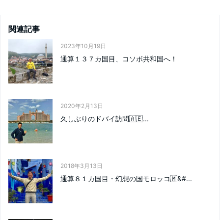
関連記事
2023年10月19日
通算１３７カ国目、コソボ共和国へ！
2020年2月13日
久しぶりのドバイ訪問🇦🇪...
2018年3月13日
通算８１カ国目・幻想の国モロッコ🇲&#...