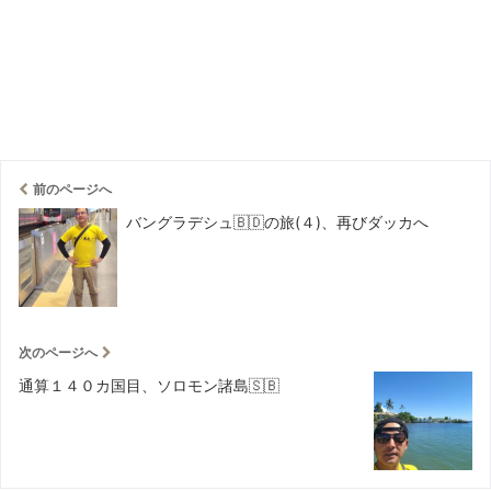
前のページへ
バングラデシュ🇧🇩の旅(４)、再びダッカへ
次のページへ
通算１４０カ国目、ソロモン諸島🇸🇧