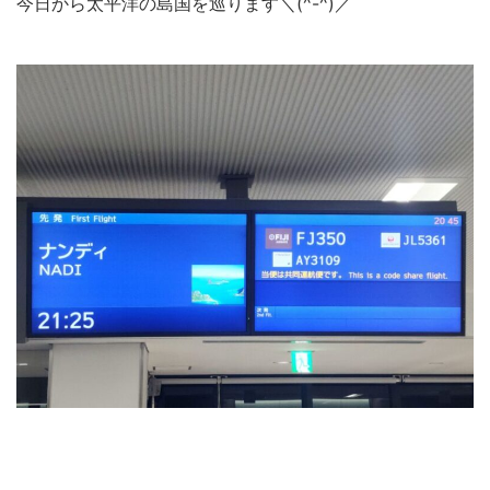
今日から太平洋の島国を巡ります＼(^-^)／