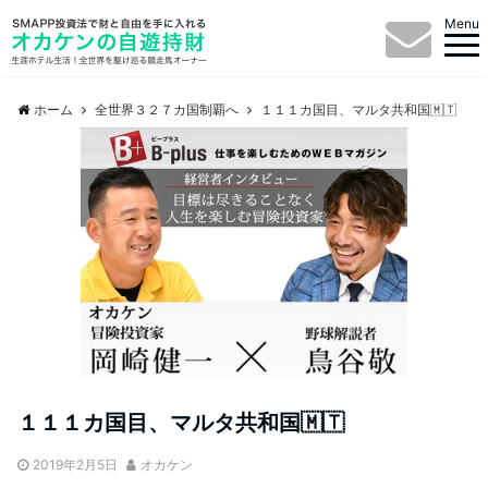
Menu
ホーム
全世界３２７カ国制覇へ
１１１カ国目、マルタ共和国🇲🇹
１１１カ国目、マルタ共和国🇲🇹
2019年2月5日
オカケン