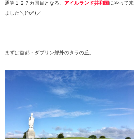
通算１２７カ国目となる、
アイルランド共和国
にやって来
ました＼(^o^)／
まずは首都・ダブリン郊外のタラの丘。