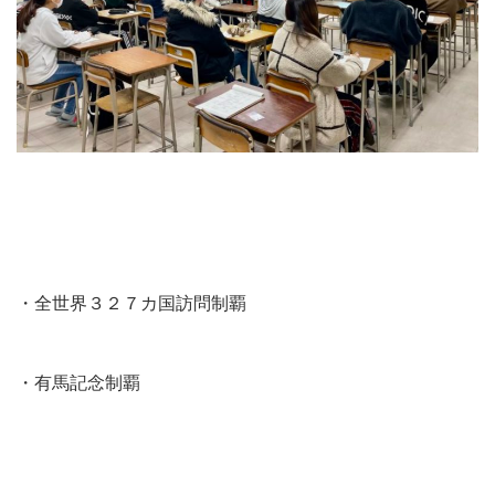
・全世界３２７カ国訪問制覇
・有馬記念制覇