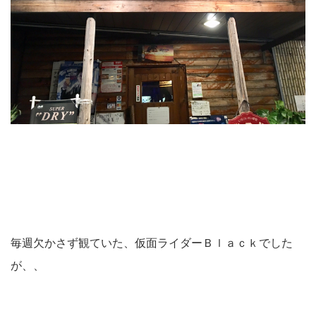
毎週欠かさず観ていた、仮面ライダーＢｌａｃｋでした
が、、