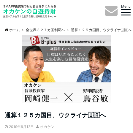
Menu
ホーム
全世界３２７カ国制覇へ
通算１２５カ国目、ウクライナ🇺🇦へ
通算１２５カ国目、ウクライナ🇺🇦へ
2019年6月12日
オカケン