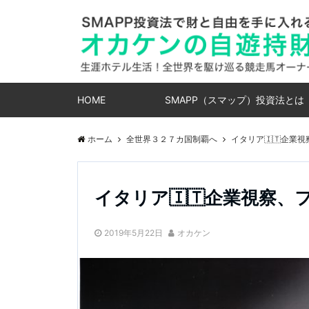
HOME
SMAPP（スマップ）投資法とは
ホーム
全世界３２７カ国制覇へ
イタリア🇮🇹企業
イタリア🇮🇹企業視察
2019年5月22日
オカケン