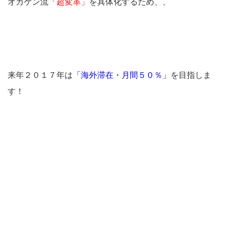
オカケン流
「超変革」
を具体化するため、、
来年２０１７年は
「海外滞在・月間５０％」
を目指しま
す！