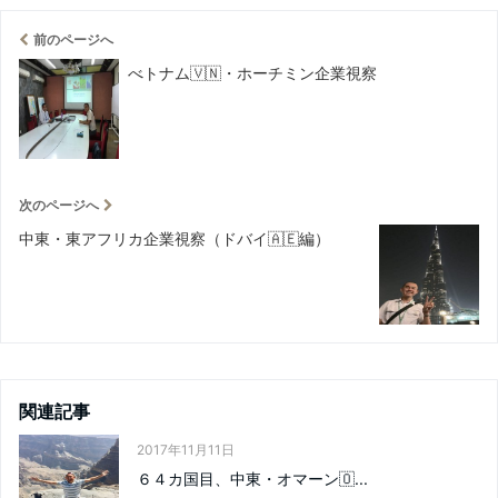
前のページへ
べトナム🇻🇳・ホーチミン企業視察
次のページへ
中東・東アフリカ企業視察（ドバイ🇦🇪編）
関連記事
2017年11月11日
６４カ国目、中東・オマーン🇴...