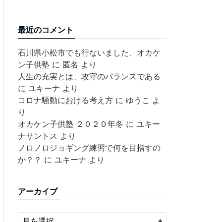
最近のコメント
石川県小松市でも行ないました、オカケ
ン子供塾
に
匿名
より
人生の充実とは、攻守のバランスである
に
ユキーナ
より
コロナ騒動における考え方
に
ゆうこ
よ
り
オカケン子供塾 ２０２０年冬
に
ユキー
ナサントス
より
ノロノロジョギング練習で何を目指すの
か？？
に
ユキーナ
より
アーカイブ