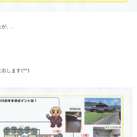
たが、、
します(^^)