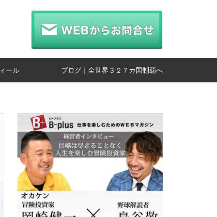
ィール
ブログ｜全世界３２７カ国制覇へ