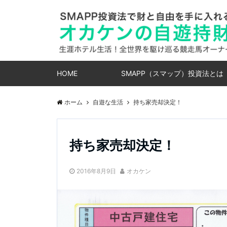
HOME
SMAPP（スマップ）投資法とは
ホーム
自遊な生活
持ち家売却決定！
持ち家売却決定！
2016年8月9日
オカケン