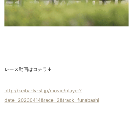
レース動画はコチラ↓
http://keiba-lv-st.jp/movie/player?
date=20230414&race=2&track=funabashi