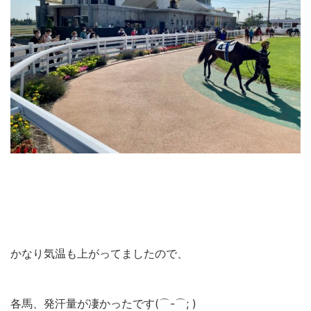
かなり気温も上がってましたので、
各馬、発汗量が凄かったです(⌒-⌒; )