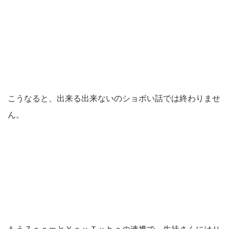
こうなると、出来る出来ないのショボい話では終わりませ
ん。
もうＺｏｏｍとＹｏｕＴｕｂｅの連携で、生徒さんにはＵ