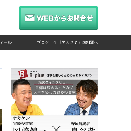
ィール
ブログ｜全世界３２７カ国制覇へ