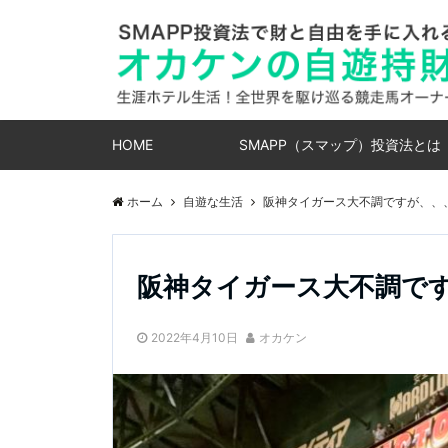
HOME
SMAPP（スマップ）投資法とは
ホーム
自遊な生活
阪神タイガース大不調ですが、、
阪神タイガース大不調で
2022年4月10日
オカケン