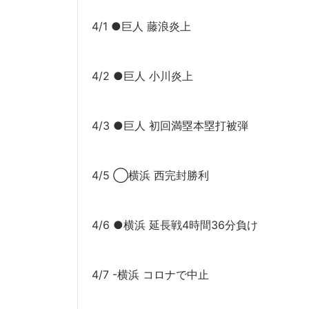
4/1 ●巨人 藤浪炎上
4/2 ●巨人 小川炎上
4/3 ●巨人 初回満塁本塁打被弾
4/5 ◯横浜 西完封勝利
4/6 ●横浜 延長戦4時間36分負け
4/7 -横浜 コロナで中止