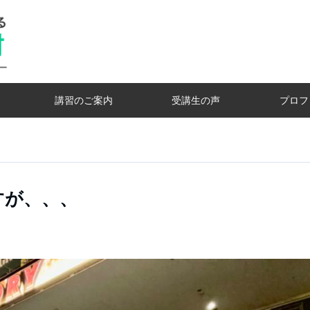
講習のご案内
受講生の声
プロフ
、
すが、、、