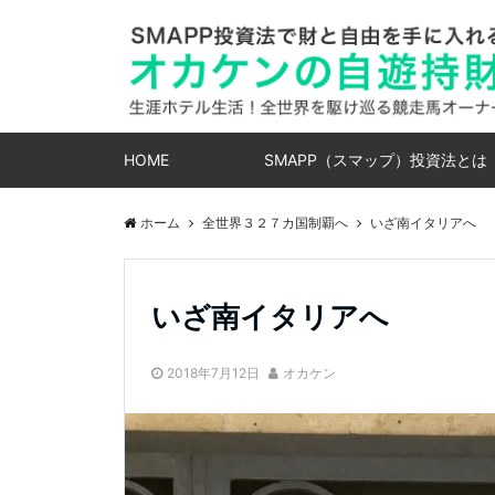
HOME
SMAPP（スマップ）投資法とは
ホーム
全世界３２７カ国制覇へ
いざ南イタリアへ
いざ南イタリアへ
2018年7月12日
オカケン