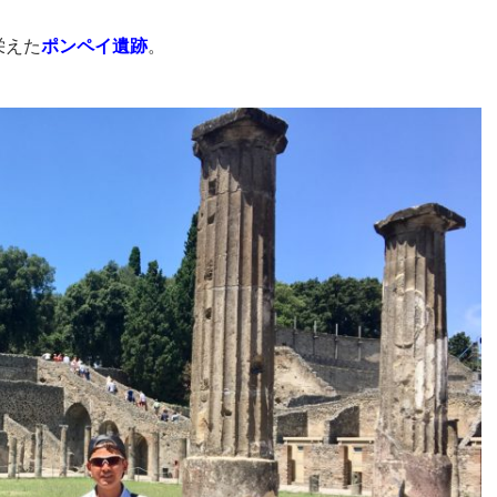
栄えた
ポンペイ遺跡
。