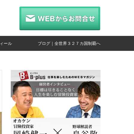
ィール
ブログ｜全世界３２７カ国制覇へ