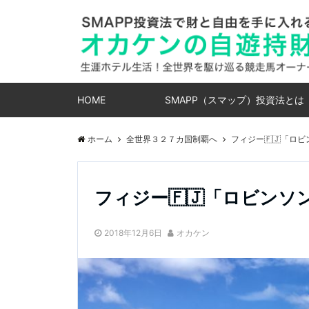
HOME
SMAPP（スマップ）投資法とは
ホーム
全世界３２７カ国制覇へ
フィジー🇫🇯「ロ
フィジー🇫🇯「ロビン
2018年12月6日
オカケン