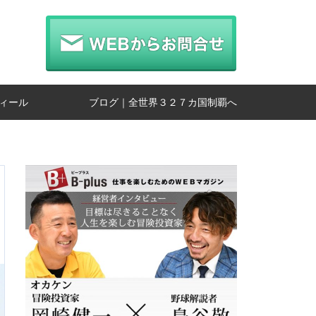
ィール
ブログ｜全世界３２７カ国制覇へ