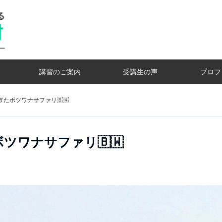
講習のご案内
受講生の声
プロフ
たボツワナサファリ🇧🇼
ツワナサファリ🇧🇼