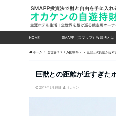
HOME
SMAPP（スマップ）投資法とは
ホーム
全世界３２７カ国制覇へ
巨獣との距離が近すぎ
巨獣との距離が近すぎたボ
2017年9月29日
オカケン